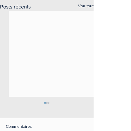
Voir tout
Posts récents
Espoir et avancée sur la
maladie d'Alzheimer
Un dérivé enrichi de la
Commentaires
vitamine K pourrait inverser