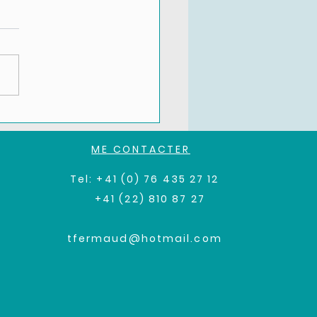
 de patients meurent
re d'un sepsis en Suisse.
ue année, 20'000
ME CONTACTER
onnes sont hospitalisées
cette infection sévère et
Tel: +41 (0)
76 435 27 12
 y succombent.
+41 (22) 810 87 27
tfermaud@hotmail.com