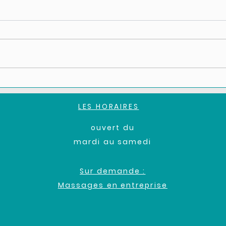
Espoir et avancée sur la
maladie d'Alzheimer
Un dérivé enrichi de la vitamine K
pourrait inverser l'Alzheimer. Des
chercheurs japonais ont créé un
nouveau composé pour aider les
cellules cérébrales immatures à se
Trop
développer en neurones, publié d
enco
Chaq
LES HORAIRES
pers
pour 
ouvert du
4000
mardi au samedi
Sur demande :
Massages en entreprise